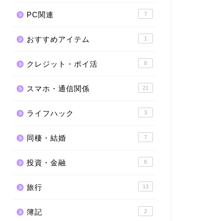
PC関連
7
おすすめアイテム
1
クレジット・ポイ活
8
スマホ・通信関係
21
ライフハック
3
同棲・結婚
7
投資・金融
6
旅行
13
簿記
2