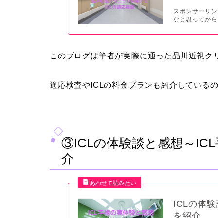
スポンサーリン
なと思ってから
このブログは筆者が実際に通った品川近視ク
適応検査やICLの料金プランも紹介している
③ICLの体験談と感想～I
介
ICLの体
を紹介