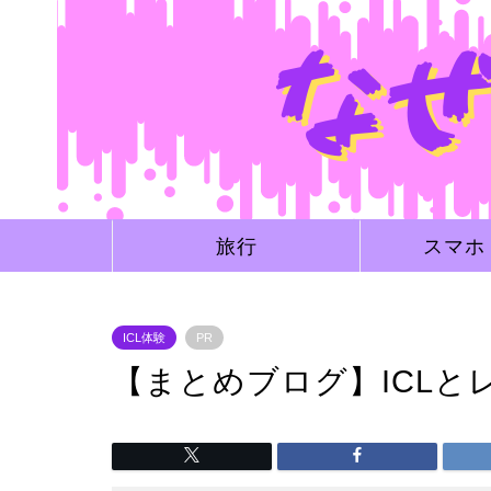
旅行
スマホ
ICL体験
PR
【まとめブログ】ICLと