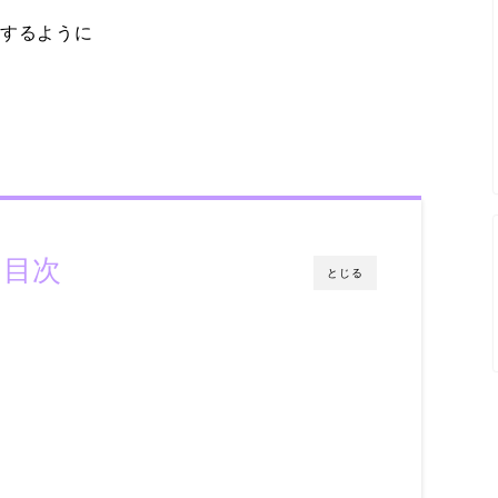
格するように
目次
とじる