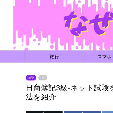
旅行
スマホ
簿記
PR
日商簿記3級-ネット試
法を紹介