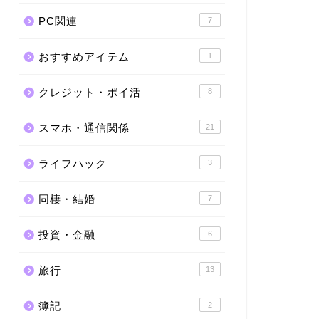
PC関連
7
おすすめアイテム
1
クレジット・ポイ活
8
スマホ・通信関係
21
ライフハック
3
同棲・結婚
7
投資・金融
6
旅行
13
簿記
2